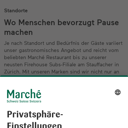
Standorte
Wo Menschen bevorzugt Pause
machen
Je nach Standort und Bedürfnis der Gäste variiert
unser gastronomisches Angebot und reicht vom
beliebten Marché Restaurant bis zu unserer
neusten Firehouse Subs-Filiale am Stauffacher in
Zürich. Mit unseren Marken sind wir nicht nur an
Autobahnen oder am Flughafen Zürich präsent,
sondern auch an den grössten Schweizer
Bahnhöfen Zürich, Bern und Basel sowie in
etlichen beliebten Einkaufszentren in der
Deutschschweiz. Auf einen Nenner gebracht:
Überall dort, wo sich Menschen eine erfrischende
Pause gönnen.