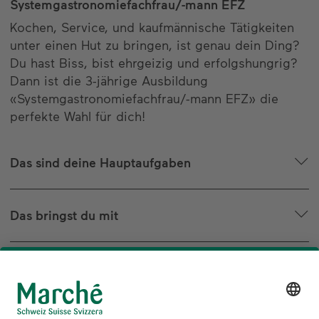
Systemgastronomiefachfrau/-mann EFZ
Kochen, Service, und kaufmännische Tätigkeiten
unter einen Hut zu bringen, ist genau dein Ding?
Du hast Biss, bist ehrgeizig und erfolgshungrig?
Dann ist die 3-jährige Ausbildung
«Systemgastronomiefachfrau/-mann EFZ» die
perfekte Wahl für dich!
Das sind deine Hauptaufgaben
Das bringst du mit
Dein Weg zum Ziel