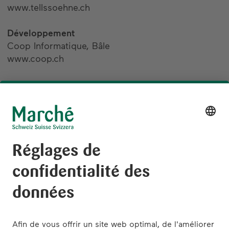
www.tellssoehne.ch
Développement
Coop Informatique, Bâle
www.coop.ch