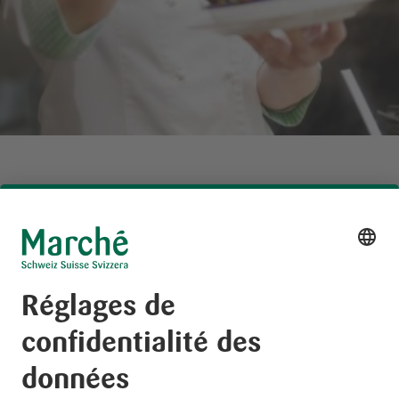
En tant qu’entreprise, nous voulons pérenniser
notre réussite. Pour y parvenir, nous avons besoin
de collaborateur-rice-s ayant envie de réussir. Et
pourquoi ne pas en faire encore plus ensemble?
Intéressé-e? Cette voie vers un futur professionnel
frais et fructueux pourrait être la tienne: soit tu
trouves l’emploi de tes rêves sur notre
Plateforme
d’emploi
, soit tu nous fais parvenir ta candidature
spontanée en décrivant ce que tu recherches et ce
qui te motive – qui sait, peut-être que nous
trouverons ensemble le poste qui répond