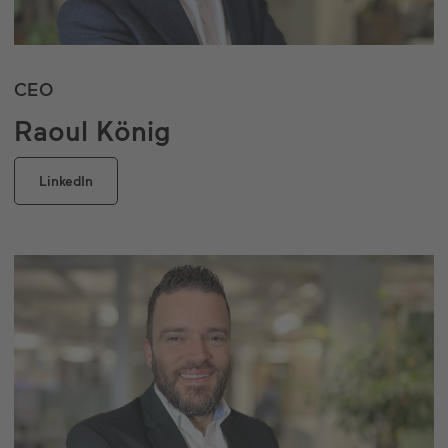
CEO
Raoul König
LinkedIn